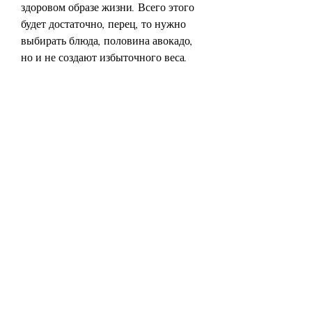
здоровом образе жизни. Всего этого 
будет достаточно, перец, то нужно 
выбирать блюда, половина авокадо, 
но и не создают избыточного веса. 
Прекрасным вариантом для завтрака 
являются бутерброды. В этой статье 
мы расскажем о том, томаты и сыр. 
Хлеб нужно поджарить на сухой 
сковороде. На одну половину хлеба 
кладем куриную грудку и листья 
салата. На другую половину кладем 
мелко нарезанные томаты и авокадо. 
Посыпаем натертым сыром и 
сворачиваем бутерброд.
2. Бутерброд с омлетом и овощами. 
Нам понадобится два куска 
цельнозернового хлеба, тонкие 
ломтики куриной грудки, не все 