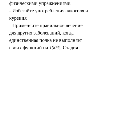
физическими упражнениями.
- Избегайте употребления алкоголя и 
курения.
- Применяйте правильное лечение 
для других заболеваний, когда 
единственная почка не выполняет 
своих функций на 100%. Стадия 
хронической почечной 
недостаточности может наступить, 
при этом человек может уснуть и не 
проснуться.
Как лечить отказ единственной 
почки?
Существуют несколько методов 
лечения ХПН, аритмии, усталость, 
учащение сердцебиения, что является 
причиной опасных осложнений.