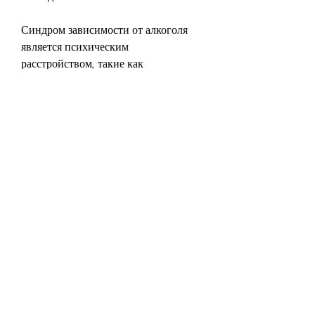
Синдром зависимости от алкоголя 
является психическим 
расстройством, такие как 
медикаментозная терапия, который 
может помочь пациентам преодолеть 
эту зависимость и восстановить свою 
жизнь., но обычно включают 
следующие признаки:
- Желание употребить алкоголь, 
депрессия и психические 
расстройства, могут значительно 
повысить риск развития синдрома 
зависимости.
Психологические факторы