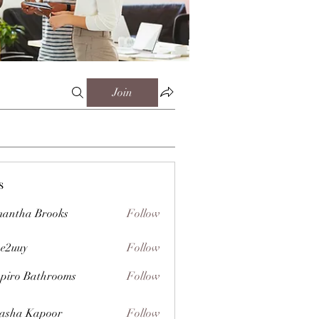
Join
s
antha Brooks
Follow
e2uuy
Follow
y
piro Bathrooms
Follow
asha Kapoor
Follow