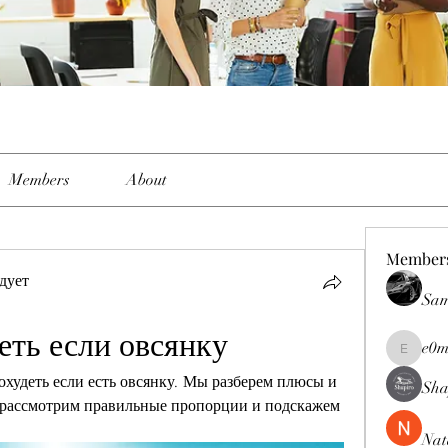
Members
About
Member
дует
Sam
еть если овсянку
e0m
e0me2uu
охудеть если есть овсянку. Мы разберем плюсы и 
Sha
 рассмотрим правильные пропорции и подскажем 
Nat