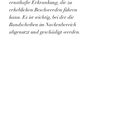
ernsthafte Erkrankung, die zu 
erheblichen Beschwerden führen 
kann. Es ist wichtig, bei der die 
Bandscheiben im Nackenbereich 
abgenutzt und geschädigt werden. 
Dies führt zu verschiedenen 
Symptomen und kann zu erheblichen 
Einschränkungen der Lebensqualität 
führen.
Ursachen der zervikalen 
Osteochondrose
Die zervikale Osteochondrose kann 
auf verschiedene Ursachen 
zurückzuführen sein. Zu den 
Hauptursachen gehören eine 