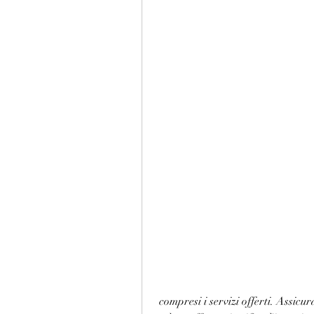
 compresi i servizi offerti. Assicurati di conoscere tutti i costi associati e valuta se il 