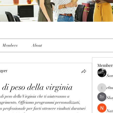
Members
About
Member
дует
Sam
di peso della virginia
e0m
e0me2uu
di peso della Virginia che ti aiuteranno a 
Sha
imagrimento. Offriamo programmi personalizzati, 
 professionale per farti ottenere risultati duraturi 
Nat