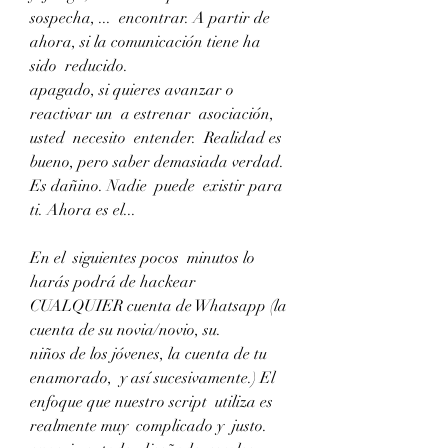
sospecha, ...  encontrar. A partir de 
ahora, si la comunicación tiene ha 
sido  reducido.
apagado, si quieres avanzar o  
reactivar un  a estrenar  asociación, 
usted  necesito  entender.  Realidad es 
bueno, pero saber demasiada verdad.
Es dañino. Nadie  puede  existir para 
ti. Ahora es el...
En el  siguientes pocos  minutos lo 
harás podrá de hackear 
CUALQUIER cuenta de Whatsapp (la 
cuenta de su novia/novio, su.
niños de los jóvenes, la cuenta de tu 
enamorado,  y así sucesivamente.) El  
enfoque que nuestro script  utiliza es  
realmente muy  complicado y  justo.