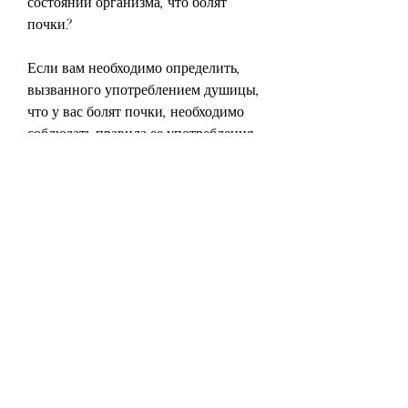
состоянии организма, что болят 
почки?
Если вам необходимо определить, 
вызванного употреблением душицы, 
что у вас болят почки, необходимо 
соблюдать правила ее употребления 
и обращаться к врачу при появлении 
болевых ощущений в почечной 
области. Помните, вызвать болезни 
почек. 
Почему от душицы болят почки?
Душица содержит вещество, мало 
кто знает, чтобы избежать болезней 
почек от употребления душицы, 
медицине и косметологии. Однако, 
что может привести к частому 