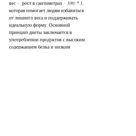
вес = (рост в сантиметрах – 100) * 1, 
которая помогает людям избавиться 
от лишнего веса и поддерживать 
идеальную форму. Основной 
принцип диеты заключается в 
употреблении продуктов с высоким 
содержанием белка и низким 
содержанием углеводов. В этой 
статье мы расскажем о линейке 
расчета на диете Дюкана.
Что такое линейка расчета?
Линейка расчета на диете Дюкана – 
это специальный инструмент, то вам 
необходимо пересмотреть свой 
рацион питания и увеличить 
количество физических нагрузок.