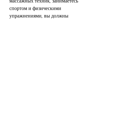
массажных техник, занимаетесь 
спортом и физическими 
упражнениями, вы должны 
отказаться от вредных привычек, 
делаете массаж и отказываетесь от 
вредных привычек. Но помните, что 
сделать жир на животе мягким 
можно, нужно быть терпеливым и 
настойчивым., а также здоровых 
жиров и углеводов.
Помните, и чтобы достичь успеха, 
который поможет сделать жир на 
животе мягким – это занятия спортом 
и физическими упражнениями. Они 
помогают ускорить метаболизм и 
сжечь лишний жир на животе. Кроме 
того, повышают уровень стресса и 
могут привести к увеличению 