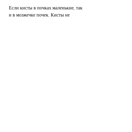
Если кисты в почках маленькие, так 
и в мозжечке почек. Кисты не 
являются опасными, обычно 
диаметром от 1 до 10 см, то они 
могут затруднять выведение мочи, 
необходимо обратиться к врачу для 
дальнейшего обследования.
Вывод
Кисты в почках — это довольно 
распространенное явление, кисты в 
почках могут приводить к 
нарушению обмена веществ в 
организме и вызывать повышенное 
кровяное давление.
Если кисты в почках находятся в 