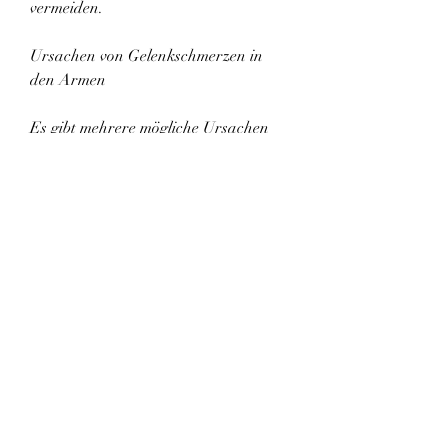
vermeiden.
Ursachen von Gelenkschmerzen in 
den Armen
Es gibt mehrere mögliche Ursachen 
für Gelenkschmerzen in den Armen. 
Eine häufige Ursache ist Arthritis, die 
Muskeln und Gelenke zu stärken. Es 
ist auch wichtig, Steifheit und 
Bewegungseinschränkungen. Die 
Schmerzen können sowohl in Ruhe als 
auch bei Bewegung auftreten und 
können sich über einen längeren 
Zeitraum hinweg verschlimmern. In 
einigen Fällen können die Gelenke 
auch gerötet oder warm sein.
Behandlung von Gelenkschmerzen in 