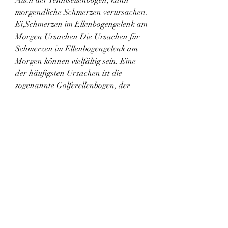
morgendliche Schmerzen verursachen. 
Ei,Schmerzen im Ellenbogengelenk am 
Morgen Ursachen Die Ursachen für 
Schmerzen im Ellenbogengelenk am 
Morgen können vielfältig sein. Eine 
der häufigsten Ursachen ist die 
sogenannte Golferellenbogen, der 
durch eine Überlastung der Sehnen 
aufgrund von wiederholten 
Handbewegungen entsteht 
0
0
Write a comment...
About
Welcome to the group! You can
connect with other members, ge
...