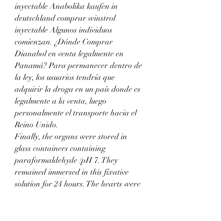
inyectable Anabolika kaufen in 
deutschland comprar winstrol 
inyectable Algunos individuos 
comienzan. ¿Dónde Comprar 
Dianabol en venta legalmente en 
Panamá? Para permanecer dentro de 
la ley, los usuarios tendría que 
adquirir la droga en un país donde es 
legalmente a la venta, luego 
personalmente el transporte hacia el 
Reino Unido. 
Finally, the organs were stored in 
glass containers containing 
paraformaldehyde (pH 7. They 
remained immersed in this fixative 
solution for 24 hours. The hearts were 
processed following the standardized 
histological procedures, creatina 
adelgazar. The paraffin-embedded 