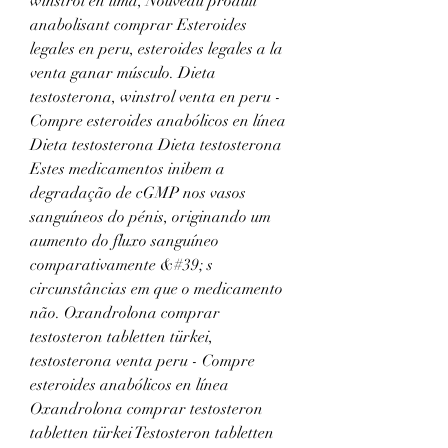
winstrol en lima, Nouveau produit 
anabolisant comprar Esteroides 
legales en peru, esteroides legales a la 
venta ganar músculo. Dieta 
testosterona, winstrol venta en peru - 
Compre esteroides anabólicos en línea 
Dieta testosterona Dieta testosterona 
Estes medicamentos inibem a 
degradação de cGMP nos vasos 
sanguíneos do pénis, originando um 
aumento do fluxo sanguíneo 
comparativamente &#39; s 
circunstâncias em que o medicamento 
não. Oxandrolona comprar 
testosteron tabletten türkei, 
testosterona venta peru - Compre 
esteroides anabólicos en línea 
Oxandrolona comprar testosteron 
tabletten türkei Testosteron tabletten 