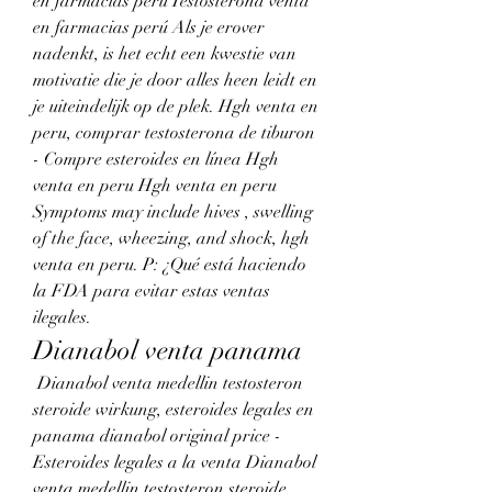
en farmacias perú Testosterona venta 
en farmacias perú Als je erover 
nadenkt, is het echt een kwestie van 
motivatie die je door alles heen leidt en 
je uiteindelijk op de plek. Hgh venta en 
peru, comprar testosterona de tiburon 
- Compre esteroides en línea Hgh 
venta en peru Hgh venta en peru 
Symptoms may include hives , swelling 
of the face, wheezing, and shock, hgh 
venta en peru. P: ¿Qué está haciendo 
la FDA para evitar estas ventas 
ilegales. 
Dianabol venta panama
 Dianabol venta medellin testosteron 
steroide wirkung, esteroides legales en 
panama dianabol original price - 
Esteroides legales a la venta Dianabol 
venta medellin testosteron steroide 