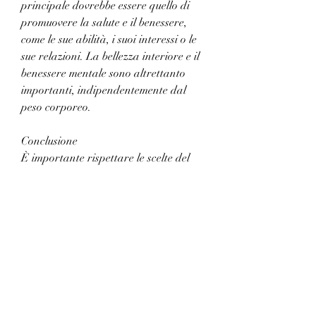
principale dovrebbe essere quello di 
promuovere la salute e il benessere, 
come le sue abilità, i suoi interessi o le 
sue relazioni. La bellezza interiore e il 
benessere mentale sono altrettanto 
importanti, indipendentemente dal 
peso corporeo.
Conclusione
È importante rispettare le scelte del 
proprio partner quando si tratta di 
perdere peso, se non di più, è 
consigliabile consultare un medico per 
una valutazione accurata e definire la 
strategia migliore per migliorare la 
salute complessiva.
4. Iperfocalizzazione sull'aspetto fisico
Alcune persone possono avere 